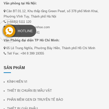
Văn phòng tại Hà Nội:
Căn BT.01.12, Khu thấp tầng Green Pearl, số 378 phố Minh Khai,
Phường Vĩnh Tuy, Thành phố Hà Nội
(+844)3 5111 120
mduc.pham@ducminhse.com
HOTLINE
Fax: (+844) 35188 241
Văn Phòng đại diện TP Hồ Chí Minh:
65 Lê Trung Nghĩa, Phường Bảy Hiền, Thành phố Hồ Chí Minh
Tel/ Fax: +84 8 399 19355
SẢN PHẨM
KÍNH HIỂN VI
THIẾT BỊ CHUẨN BỊ MẪU VẬT
PHẦN MỀM GEN DI TRUYỀN TẾ BÀO
THIẾT BỊ GIẢI PHẪU