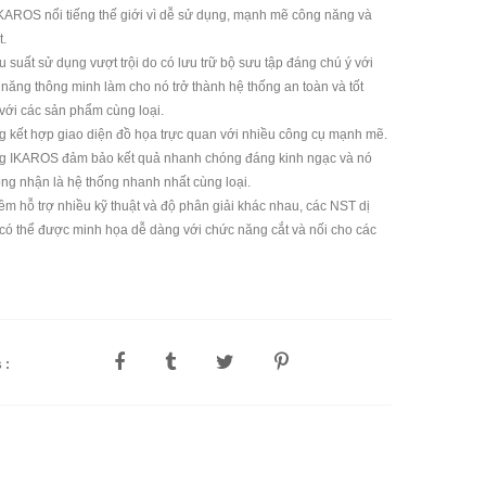
KAROS nổi tiếng thế giới vì dễ sử dụng, mạnh mẽ công năng và
t.
 suất sử dụng vượt trội do có lưu trữ bộ sưu tập đáng chú ý với
 năng thông minh làm cho nó trở thành hệ thống an toàn và tốt
 với các sản phẩm cùng loại.
g kết hợp giao diện đồ họa trực quan với nhiều công cụ mạnh mẽ.
g IKAROS đảm bảo kết quả nhanh chóng đáng kinh ngạc và nó
ng nhận là hệ thống nhanh nhất cùng loại.
m hỗ trợ nhiều kỹ thuật và độ phân giải khác nhau, các NST dị
có thể được minh họa dễ dàng với chức năng cắt và nối cho các
s :