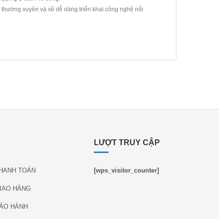
hường xuyên và sẽ dễ dàng triển khai công nghệ nổi
LƯỢT TRUY CẬP
THANH TOÁN
[wps_visitor_counter]
IAO HÀNG
BẢO HÀNH