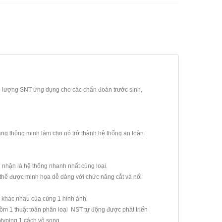
 lượng SNT ứng dụng cho các chẩn đoán trước sinh,
năng thông minh làm cho nó trở thành hệ thống an toàn
hận là hệ thống nhanh nhất cùng loại.
 thể được minh họa dễ dàng với chức năng cắt và nối
 khác nhau của cùng 1 hình ảnh.
gồm 1 thuật toán phân loại
NST tự động được phát triển
typing 1 cách vô song.