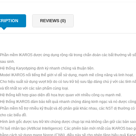
RIPTION
REVIEWS (0)
Phần mềm IKAROS được ứng dụng rộng rãi trong chẩn đoán các bất thường về số
sau sinh.
Hệ thống Karyotyping định kỳ nhanh chóng và thuận tiện.
Model IKAROS nổi tiếng thế giới vì dễ sử dụng, mạnh mẽ công năng và linh hoạt.
Cho hiệu suất sử dụng vượt trội do có lưu trữ bộ sưu tập đáng chú ý với các tính 
và tốt nhất so với các sản phẩm cùng loại.
Hệ thống kết hợp giao diện đồ họa trực quan với nhiều công cụ mạnh mẽ.
Hệ thống IKAROS đảm bảo kết quả nhanh chóng đáng kinh ngạc và nó được công n
Phần mềm hỗ trợ nhiều kỹ thuật và độ phân giải khác nhau, các NST dị thường có
cho các biểu đồ.
Hình ảnh gốc được lưu trữ khi chúng được chụp lại mà không cần giữ các bản sao
Trí tuệ nhân tạo (Artificial Intelligence): Các phiên bản mới nhất của IKAROS bao 
bằng cách sử dụng mạng Noron (CNN), điều này sẽ cho phép tăng hiệu quả Karyo