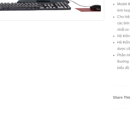
Model I
linh hoạ
Cho hiệu
các tính
nhất so
Hệ thốn
Hệ thốn
được cô
Phần mề
thường 
biểu đồ.
Share Thi