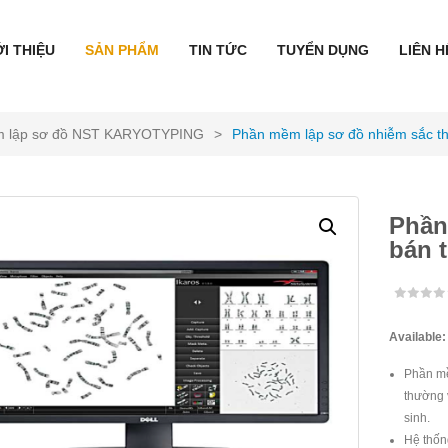
ỚI THIỆU
SẢN PHẨM
TIN TỨC
TUYỂN DỤNG
LIÊN H
 lập sơ đồ NST KARYOTYPING
>
Phần mềm lập sơ đồ nhiễm sắc t
Phần
bán 
Available
Phần mề
thường 
sinh.
Hệ thốn