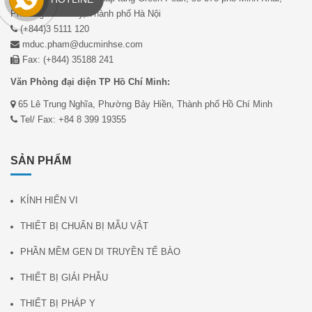
Phường Vĩnh Tuy, Thành phố Hà Nội
(+844)3 5111 120
mduc.pham@ducminhse.com
Fax: (+844) 35188 241
Văn Phòng đại diện TP Hồ Chí Minh:
65 Lê Trung Nghĩa, Phường Bảy Hiền, Thành phố Hồ Chí Minh
Tel/ Fax: +84 8 399 19355
SẢN PHẨM
KÍNH HIỂN VI
THIẾT BỊ CHUẨN BỊ MẪU VẬT
PHẦN MỀM GEN DI TRUYỀN TẾ BÀO
THIẾT BỊ GIẢI PHẪU
THIẾT BỊ PHÁP Y