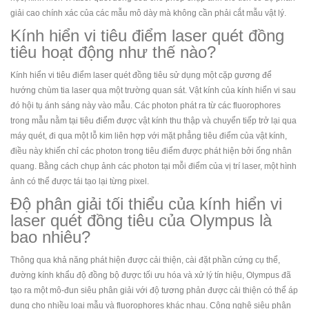
giải cao chính xác của các mẫu mô dày mà không cần phải cắt mẫu vật lý.
Kính hiển vi tiêu điểm laser quét đồng
tiêu hoạt động như thế nào?
Kính hiển vi tiêu điểm laser quét đồng tiêu sử dụng một cặp gương để
hướng chùm tia laser qua một trường quan sát. Vật kính của kính hiển vi sau
đó hội tụ ánh sáng này vào mẫu. Các photon phát ra từ các fluorophores
trong mẫu nằm tại tiêu điểm được vật kính thu thập và chuyển tiếp trở lại qua
máy quét, đi qua một lỗ kim liên hợp với mặt phẳng tiêu điểm của vật kính,
điều này khiến chỉ các photon trong tiêu điểm được phát hiện bởi ống nhân
quang. Bằng cách chụp ảnh các photon tại mỗi điểm của vị trí laser, một hình
ảnh có thể được tái tạo lại từng pixel.
Độ phân giải tối thiểu của kính hiển vi
laser quét đồng tiêu của Olympus là
bao nhiêu?
Thông qua khả năng phát hiện được cải thiện, cài đặt phần cứng cụ thể,
đường kính khẩu độ đồng bộ được tối ưu hóa và xử lý tín hiệu, Olympus đã
tạo ra một mô-đun siêu phân giải với độ tương phản được cải thiện có thể áp
dụng cho nhiều loại mẫu và fluorophores khác nhau. Công nghệ siêu phân