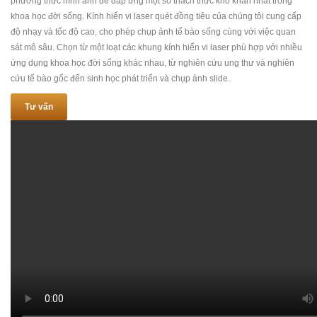
phương thức hình ảnh để đáp ứng một số thách thức khó khăn nhất trong
khoa học đời sống.
Kính hiển vi laser quét đồng tiêu của chúng tôi cung cấp
độ nhạy và tốc độ cao, cho phép chụp ảnh tế bào sống cùng với việc quan
sát mô sâu.
Chọn từ một loạt các khung kính hiển vi laser phù hợp với nhiều
ứng dụng khoa học đời sống khác nhau, từ nghiên cứu ung thư và nghiên
cứu tế bào gốc đến sinh học phát triển và chụp ảnh slide.
Tư vấn