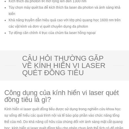
Kích thích đa photon IR mở rộng lên đến 1300 nm
Tùy chọn máy quét ba để kích thích tia laser đa photon và ánh sáng khả
kiến
Khả năng truyền dẫn hiệu quả cao với lớp phủ quang học 1600 nm trên
các vật kính và đơn vị quét chuyên dụng đa photon
Tự động căn chỉnh 4 trục của chùm tia laser hồng ngoại
CÂU HỎI THƯỜNG GẶP
VỀ KÍNH HIỂN VI LASER
QUÉT ĐỒNG TIÊU
Công dụng của kính hiển vi laser quét
đồng tiêu là gì?
Kính hiển vi laser quét đồng tiêu được sử dụng trong nghiên cứu khoa học
sự sống để hiểu các quá trình nội và tế bào góp phần vào chức năng tổng
thể của mô. Do khả năng cố hữu của chúng đối với ánh sáng mặt cắt quang
học, kính hiển vi laser quét đồng tiêu cho phép chụp ảnh thể tích có độ phân