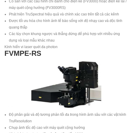
Có sẵn với các cấu hình chỉ dành cho điện kế (FV3000) hoặc điện kế lai /
máy quét cộng hưởng (FV3000RS)
Phát hiện TruSpectral hiệu quả và chính xác cao trên tất cả các kênh
Được tối ưu hóa cho hình ảnh tế bào sống với độ nhạy cao và độc tính
quang thấp
Các tùy chọn khung ngược và thẳng đứng để phù hợp với nhiều ứng
dụng và loại mẫu khác nhau
Kính hiển vi laser quét đa photon
FVMPE-RS
Độ phân giải và độ tương phản tối đa trong hình ảnh sâu với các vật kính
TruResolution
Chụp ảnh tốc độ cao với máy quét cộng hưởng