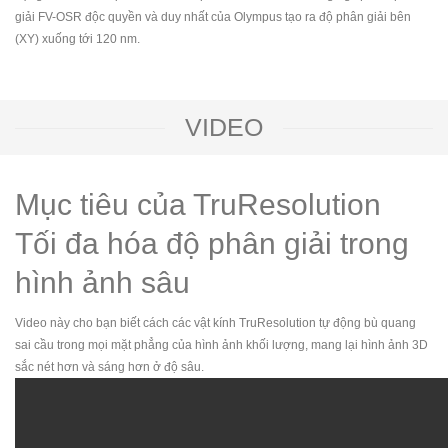
giải FV-OSR độc quyền và duy nhất của Olympus tạo ra độ phân giải bên
(XY) xuống tới 120 nm.
VIDEO
Mục tiêu của TruResolution
Tối đa hóa độ phân giải trong
hình ảnh sâu
Video này cho bạn biết cách các vật kính TruResolution tự động bù quang
sai cầu trong mọi mặt phẳng của hình ảnh khối lượng, mang lại hình ảnh 3D
sắc nét hơn và sáng hơn ở độ sâu.