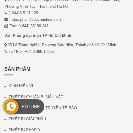
Phường Vĩnh Tuy, Thành phố Hà Nội
(+844)3 5111 120
mduc.pham@ducminhse.com
Fax: (+844) 35188 241
Văn Phòng đại diện TP Hồ Chí Minh:
65 Lê Trung Nghĩa, Phường Bảy Hiền, Thành phố Hồ Chí Minh
Tel/ Fax: +84 8 399 19355
SẢN PHẨM
KÍNH HIỂN VI
THIẾT BỊ CHUẨN BỊ MẪU VẬT
HOTLINE
PHẦN MỀM GEN DI TRUYỀN TẾ BÀO
THIẾT BỊ GIẢI PHẪU
THIẾT BỊ PHÁP Y