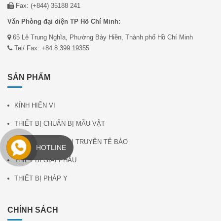
Fax: (+844) 35188 241
Văn Phòng đại diện TP Hồ Chí Minh:
65 Lê Trung Nghĩa, Phường Bảy Hiền, Thành phố Hồ Chí Minh
Tel/ Fax: +84 8 399 19355
SẢN PHẨM
KÍNH HIỂN VI
THIẾT BỊ CHUẨN BỊ MẪU VẬT
PHẦN MỀM GEN DI TRUYỀN TẾ BÀO
HOTLINE
THIẾT BỊ GIẢI PHẪU
THIẾT BỊ PHÁP Y
CHÍNH SÁCH