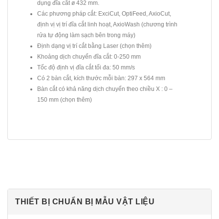
dụng đĩa cắt ø 432 mm.
Các phương pháp cắt: ExciCut, OptiFeed, AxioCut,
định vị vị trí đĩa cắt linh hoạt, AxioWash (chương trình
rửa tự động làm sạch bên trong máy)
Định dạng vị trí cắt bằng Laser (chọn thêm)
Khoảng dịch chuyển đĩa cắt: 0-250 mm
Tốc độ định vị đĩa cắt tối đa: 50 mm/s
Có 2 bàn cắt, kích thước mỗi bàn: 297 x 564 mm
Bàn cắt có khả năng dịch chuyển theo chiều X : 0 –
150 mm (chọn thêm)
THIẾT BỊ CHUẨN BỊ MẪU VẬT LIỆU