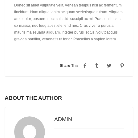
Donec sit amet vulputate velit. Aenean tempus nisl ac fermentum
tincidunt. Nam aliquet enim ac quam scelerisque rutrum. Aliquam
ante dolor, posuere nec mattis id, suscipit ac mi. Praesent luctus
ex massa, nec feugiat est eleifend nec. Cras viverra purus a
mauris malesuada aliquam. Integer purus lectus, volutpat quis
gravida porttitor, venenatis ut tortor. Phasellus a sapien lorem.
Share This
ABOUT THE AUTHOR
ADMIN