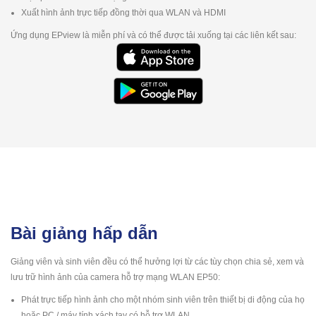
Xuất hình ảnh trực tiếp đồng thời qua WLAN và HDMI
Ứng dụng EPview là miễn phí và có thể được tải xuống tại các liên kết sau:
Bài giảng hấp dẫn
Giảng viên và sinh viên đều có thể hưởng lợi từ các tùy chọn chia sẻ, xem và
lưu trữ hình ảnh của camera hỗ trợ mạng WLAN EP50:
Phát trực tiếp hình ảnh cho một nhóm sinh viên trên thiết bị di động của họ
hoặc PC / máy tính xách tay có hỗ trợ WLAN