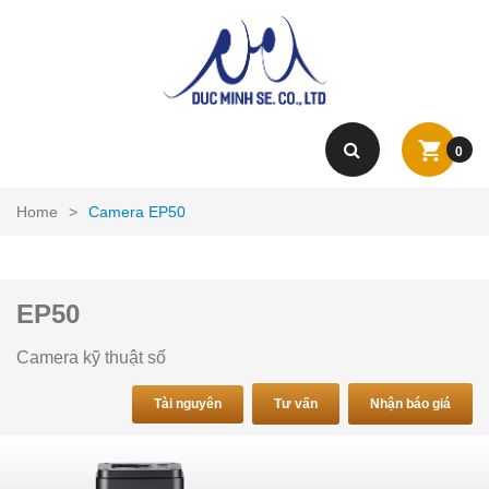
0
Home
>
Camera EP50
EP50
Camera kỹ thuật số
Tài nguyên
Tư vấn
Nhận báo giá