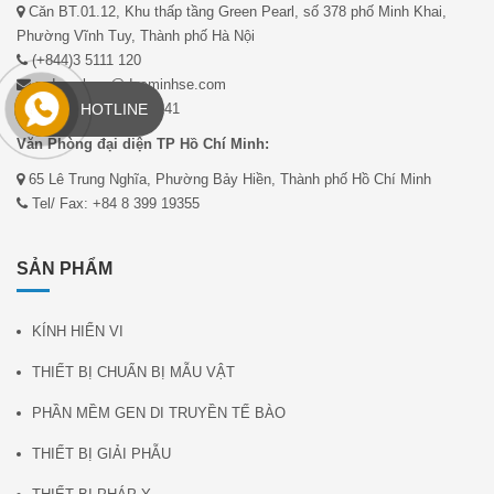
Căn BT.01.12, Khu thấp tầng Green Pearl, số 378 phố Minh Khai,
Phường Vĩnh Tuy, Thành phố Hà Nội
(+844)3 5111 120
mduc.pham@ducminhse.com
Fax: (+844) 35188 241
HOTLINE
Văn Phòng đại diện TP Hồ Chí Minh:
65 Lê Trung Nghĩa, Phường Bảy Hiền, Thành phố Hồ Chí Minh
Tel/ Fax: +84 8 399 19355
SẢN PHẨM
KÍNH HIỂN VI
THIẾT BỊ CHUẨN BỊ MẪU VẬT
PHẦN MỀM GEN DI TRUYỀN TẾ BÀO
THIẾT BỊ GIẢI PHẪU