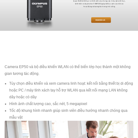
Được thiết kế để tạo ra hình ảnh sâu trong các mẫu vật sinh học,
kính hiển vi đa photon FVMPE-RS giúp tiết lộ cách các tế bào
hoạt động và tương tác trong mô sống.
NHẬN BÁO GIÁ
Camera EP50 và bộ điều khiển WLAN có thể biến lớp học thành một không
gian tương tác động.
Tùy chọn điều khiển và xem camera linh hoạt: kết nối bằng thiết bị di động
hoặc PC / máy tính xách tay hỗ trợ WLAN qua kết nối mạng LAN không
dây hoặc có dây
Hình ảnh chất lượng cao, sắc nét, 5 megapixel
Tốc độ khung hình nhanh giúp sinh viên điều hướng nhanh chóng qua
mẫu vật